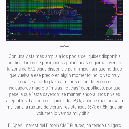
Con una vista más amplia a los pools de liquidez disponible
por liquidación de posiciones apalancadas seguimos viendo
la zona de 57,2 sigue disponible para limpiar, aunque no dudo
que vuelva a ese precio en algún momento, no lo veo muy
probable a corto plazo a menos de un deterioro en
indicadores macro o “malas noticias” geopolíticas, por que
pese la que “está cayendo” se manteniendo a unos niveles
aceptables. La zona de liquidez de 68,5k, aunque más cercana
implicaría la ruptura de ciertas resistencias (67k-67.8k) que sin
volumen lo vemos muy difícil.
El Open Interest del Bitcoin CME Futures, ha tenido un ligero