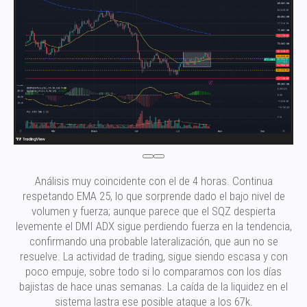
Análisis muy coincidente con el de 4 horas. Continua
respetando EMA 25, lo que sorprende dado el bajo nivel de
volumen y fuerza; aunque parece que el SQZ despierta
levemente el DMI ADX sigue perdiendo fuerza en la tendencia,
confirmando una probable lateralización, que aun no se
resuelve. La actividad de trading, sigue siendo escasa y con
poco empuje, sobre todo si lo comparamos con los días
bajistas de hace unas semanas. La caída de la liquidez en el
sistema lastra ese posible ataque a los 67k.