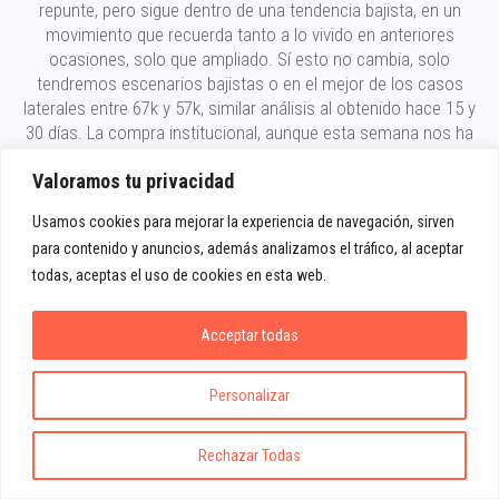
repunte, pero sigue dentro de una tendencia bajista, en un
movimiento que recuerda tanto a lo vivido en anteriores
ocasiones, solo que ampliado. Sí esto no cambia, solo
tendremos escenarios bajistas o en el mejor de los casos
laterales entre 67k y 57k, similar análisis al obtenido hace 15 y
30 días. La compra institucional, aunque esta semana nos ha
dado algo de respiro, sigue cayendo en términos generales.
Valoramos tu privacidad
Aquí podemos ver los flujos de compra y venta diarios así
como las tenencias de los ETFs, que nos muestra
Usamos cookies para mejorar la experiencia de navegación, sirven
claramente, el ligero alivio de estos días, pero no cambia la
para contenido y anuncios, además analizamos el tráfico, al aceptar
situación general, al menos de momento.
todas, aceptas el uso de cookies en esta web.
Acceptar todas
Personalizar
Rechazar Todas