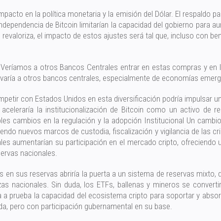
pacto en la política monetaria y la emisión del Dólar. El respaldo par
independencia de Bitcoin limitarían la capacidad del gobierno para a
 revaloriza, el impacto de estos ajustes será tal que, incluso con ben
 Veríamos a otros Bancos Centrales entrar en estas compras y en l
aría a otros bancos centrales, especialmente de economías emergen
mpetir con Estados Unidos en esta diversificación podría impulsar u
aceleraría la institucionalización de Bitcoin como un activo de
ibles cambios en la regulación y la adopción Institucional Un cambi
ciendo nuevos marcos de custodia, fiscalización y vigilancia de las
ales aumentarían su participación en el mercado cripto, ofreciendo 
servas nacionales.
en sus reservas abriría la puerta a un sistema de reservas mixto, do
 nacionales. Sin duda, los ETFs, ballenas y mineros se convertirí
ría a prueba la capacidad del ecosistema cripto para soportar y absor
a, pero con participación gubernamental en su base.