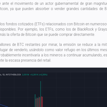
e ante el movimiento de un actor gubernamental de gran magnitud.
e Bitcoin, ya que pueden absorber o vender grandes cantidades d
los fondos cotizados (ETFs) relacionados con Bitcoin en numerosos
isponibles. Por ejemplo, los ETFs, como los de BlackRock y Gray
más la oferta de Bitcoin que se puede comprar directamente.
lones de BTC restantes por minar, la emisión se reduce a la mit
lugar de venderlo, usándolo como valor refugio en los últimos me
obablemente incentivaría a los mineros a continuar acumulando, e
te la escasa presencia del retail.