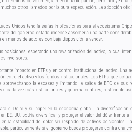
, en términos de volumen, la menor participación, pero incluye una
 y muchos otros llamados por la pura especulación. La adopción ofici
.
ados Unidos tendría serias implicaciones para el ecosistema Cripto.
parte del gobierno estadounidense absorbería una parte considerabl
á en manos de actores con baja disposición a vender.
posiciones, esperando una revalorización del activo, lo cual inten
ños inversores.
nte impacto en ETFs y en control institucional del activo. Una ad
ión entre el activo y los fondos institucionales. Los ETFs, que act
 aprovechando la escasez y limitando la salida de BTC de sus re
van cada vez más institucionales y gubernamentales, restándole así 
a el Dólar y su papel en la economía global. La diversificación d
EE. UU. podría diversificar y proteger el valor del dólar frente a l
n la estabilidad del dólar sin respaldo de activos adicionales. La
le, particularmente si el gobierno busca protegerse contra una crisi