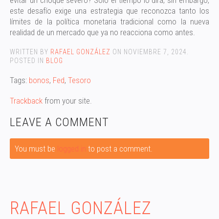
evitar un choque severo? Sólo el tiempo lo dirá; sin embargo,
este desafío exige una estrategia que reconozca tanto los
límites de la política monetaria tradicional como la nueva
realidad de un mercado que ya no reacciona como antes.
WRITTEN BY
RAFAEL GONZÁLEZ
ON
NOVIEMBRE 7, 2024
.
POSTED IN
BLOG
Tags:
bonos
,
Fed
,
Tesoro
Trackback
from your site.
LEAVE A COMMENT
You must be
logged in
to post a comment.
RAFAEL GONZÁLEZ